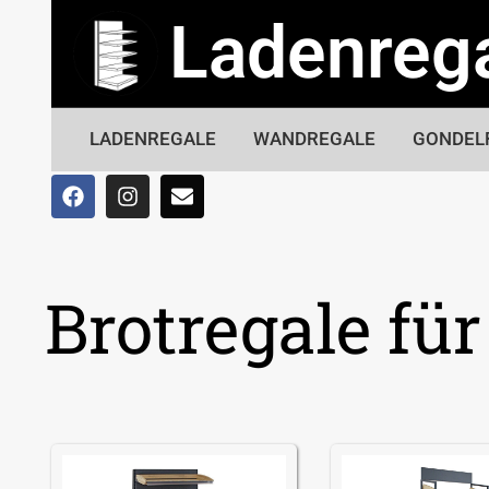
Ladenreg
LADENREGALE
WANDREGALE
GONDEL
Brotregale fü