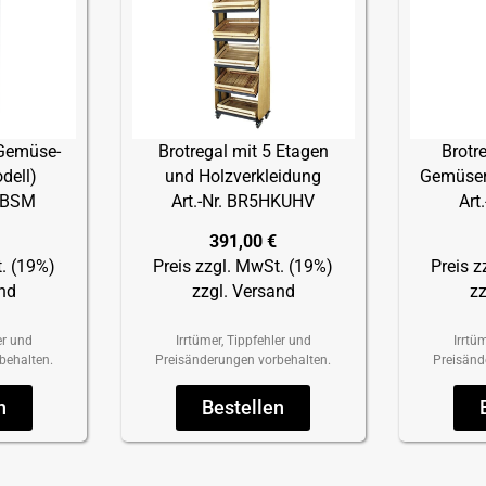
 Gemüse-
Brotregal mit 5 Etagen
Brotre
dell)
und Holzverkleidung
Gemüser
OGBSM
Art.-Nr. BR5HKUHV
Art
391,00 €
t. (19%)
Preis zzgl. MwSt. (19%)
Preis z
and
zzgl. Versand
zz
er und
Irrtümer, Tippfehler und
Irrtü
behalten.
Preisänderungen vorbehalten.
Preisänd
n
Bestellen