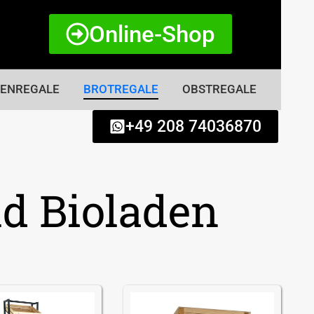
Online-Shop
TENREGALE
BROTREGALE
OBSTREGALE
+49 208 74036870
nd Bioladen