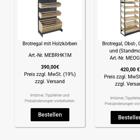
Brotregal mit Holzkörben
Brotregal, Obst-,
und (Standmo
Art.-Nr. MEBRHK1M
Art.-Nr. ME
390,00€
420,00 €
Preis zzgl. MwSt. (19%)
Preis zzgl. MwS
zzgl. Versand
zzgl. Vers
Irrtümer, Tippfehler und
Irrtümer, Tippfehl
Preisänderungen vorbehalten.
Preisänderungen vor
Bestellen
Bestelle